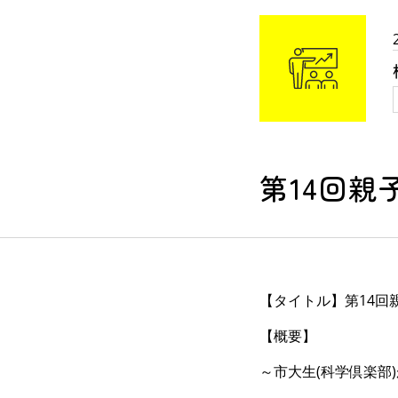
第14回親
【タイトル】第14回
【概要】
～市大生(科学倶楽部